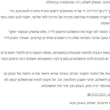
ם 10% מהתמורה בהתחלה.
ניתן עד 2 ימי עסקים, , עורך דין קניית דירה יד שנייה מטעמכם ירשום הערת אזהרה לטובתכם, כדי
דיקציה משפטית שתימנע מכירה של הדירה לצד שלישי, תקנה לכם הגנה בפני
ישומה.
ו המוכר לא יקבל את התשלום הראשון לידיו, אלא שהשיק הבנקאי יופקד
טאבו עדכני המראה שלא היו רישומים סותרים קודמים, ישוחרר השיק לידי
כשת רובצת הלוואה מובטחת במשכנתא. מנסח הטאבו ניתן ללמוד האם קיים
, יש להכניס ללוח התשלומים בסעיף לפיו המשכנתא תשולם ו/או תימחק כמה
ת של המוכר הנקרא 'מכתב כוונות' שהוא אישור מחייב ורשמי של הבנק ובו
תשלום, פרטי חשבון ההלוואה, וכו'. על הקונה לוודא שהתשלום יבוצע לא
שהכסף יהיה מוגן, והבנק אכן יסיר את המשכנתא.
 ₪: