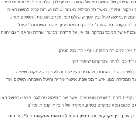
עד ליום 01.01.2020 ישלם הקונה את מלוא יתרת הסילוק של המשכנתא של המוכר, בכפוף לכך שלפחות 5 ימי עסקים לפני
' (מקורי ותקף), כאשר סך הסילוק כאמור ישולם ישירות לבנק למשכנתאות.
יתרת תשלום זה (כלומר, ההפרש בין התשלום המצוין ברישא לעיל ובין הסך שישולם לפי 'מכתב הכוונות') תשולם תוך 5
ב"כ הקונה נסח טאבו "נקי" וכן תוצאות עיון מרשם משכונות "נקיות"
תא של המוכר נמחקה, וכי אין על הדירה "מניעה" אחרת (והאמור גם יהווה
תן.
לידיכם, לאחר שבדקתם שהכול תקין.
לשים כסף בנאמנות, ולהכניס סעיף בחוזה לעניין זה, למקרה שאיזה
 המסירה, כגון: אישור מס שבח, אישור עירייה והיטל השבחה, תשלום ועד
ן קניית דירה יד שנייה מטעמכם, אשר יערוך סימולציה לגבי הצפי (בפועל ו/או
גם סכום נוסף כמקדם בטחון, למקרה של ריביות, קנסות, וכיו"ב.
, עורך דין מקרקעין עם ניסיון בטיפול במאות עסקאות נדל"ן, לרבות