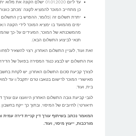
כן מתחייב המוכר להמציא לקונה 'מכתב כוונות
ימים מהמועד בו ימציא המוכר לידי הקונה ו/או 
מהמשכנתא של המוכר, המעידים על-כך שהמשכנ
תנאי לביצוע התשלום הבא).
זאת ועוד, לעניין התשלום האחרון, רצוי להשאיר לפחות 10% למסירת החזקה, ואף יותר, ככל הני
את התשלום יש לבצע כנגד המסירה בפועל של הדירה 
לצורך קביעת סכום התשלום האחרון, יש לקחת בחשבון 
מאישורי המוכר לרישום בטאבו טרם יתקבל/ו עד למועד
בית, ועוד.
לגבי קביעת גובה התשלום האחרון היוועצו עם עורך די
תיאורטי) לחיובים של המיסוי, ובתוך כך ייקח בחשבון 
המאמר נכתב בשיתוף עורך דין קניית דירה עמית ורד
מורכבות, ייעוץ מיסוי, ועוד.