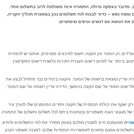
טוב. מדובר בעסקה גדולה, התמורה אינה משולמת לרוב בתשלום אחד.
 ומפח נפש – כדאי לבנות לוח תשלומים נכון במסגרת תהליך הקנייה,
את הנושא עם דגשים וטיפים שימושיים.
צדדים, הן המוכר והן הקונה, חשוף לסיכונים מסוימים, אותם יש להפחית
וב ביותר, עד לסיום רישום העברת הזכויות בלשכת רישום המקרקעין
רה עדיין נמצאת ברשותו של המוכר, והקונה בינתיים כבר מתחיל לבצע את
לרישום הסופי על-שם הקונה בהמשך, הדירה עדיין רשומה על-שם המוכר,
 רק ישקף את יכולתו הכספית של הקונה ותזרים המזומנים שלו לטורך ציר
של מנגנוני הגנה משפטיים ובטחונות ביחס לכל תשלום ותשלום של התמורה.
שנייה
מטעמכם חייב לסנכרן מולכם באופן מסודר את לוח התשלומים ולוודא,
ח התשלומים אמנם מתאים לאפשרויות הכספיות שלכם, למבנה משפטי הנכון