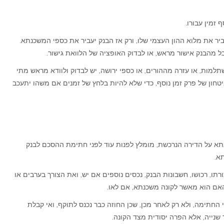
זמין עבורו.
יר את מלוא ההון העצמי שלו, ורק אז הבנק יעביר את כספי המשכנתא.
ל מהבנק אישור מראש, או לבדוק האופציה של הלוואת גישור.
למות, או עזרה מההורים, או כספי ירושה, יש לבדוק ולוודא מראש מתי
יטחון של פרק זמן נוסף, כדי שלא להיות בלחץ של זמנים אם משהו יתעכב
א על הדירה הנרכשת, מומלץ לפנות עוד לפני חתימת ההסכם לבנק
א.
תו, רכושו, חשבונות הבנק, נכסים נוספים אם יש, ואת הצורך בערבים או
 האם הוא מאשר לקונה משכנתא, אם לאו.
י החתימה, ולא רק לאחר מכן, שכן החוזה כבר נכנס לתוקף, ואי קבלת
 שנייה, אלא הפרה יסודית מצד הקונה.