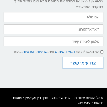
072-3924699 או למלא את הטופס הבא ואנו נחזור אליך
בהקדם האפשרי:
שם
מלא
דואר
אלקטרוני
טלפון
ליצירת
קשר
תנאי
אני מאשר/ת את
תנאי השימוש
ואת
מדיניות הפרטיות
באתר
שימוש
ומדיניות
פרטיות
צרו עימי קשר
© כל הזכויות שמורות –
עו"ד ארז בורג – עורך דין מקרקעין
• צוואות
וירושות • ליטיגציה.