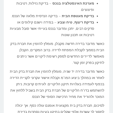
מערכת האינסטלציה בנכס
– בדיקת נזילות, רטיבות
ופיצוצים.
בדיקת מעטפת הבית
– בדיקה הנדסית מלאה של הנכס.
בדיקת ריצוף, טיח וצבע
– במידה וישנם קילופים או
סדקים רבים, יתכן ומדובר בנכס בעייתי אשר סובל מבעיות
רטיבות או תכנון שונות
כאשר מדובר בדירה חדשה מקבלן, מומלץ להזמין את חברת בדק
הבית בסמוך לקבלת המפתח לדירה. ברוב המקרים, הקבלן
מאפשר לדיירים החדשים לספק רשימת ליקויים אשר ניתנים
לתיקון בפרק זמן קצר.
כאשר מדובר בדירה יד שניה, מומלץ להזמין את חברת בדק הבית
לאחר או במהלך ביצוע המו"מ וקבלת אישור עקרוני לקניית הדירה
בכפוף לעמידה בעלויות תיקון הליקויים. לעיתים קרובות, ניתן
להשתמש בדו"ח הליקויים של חברת בדק הבית בשביל ללחוץ את
המוכר ולהוריד את מחיר הרכישה הסופי של הנכס.
לסיכום, חברת בדק בית מקצועית אומנם עולה כסף, אך יכולה
לחסוך לך עשרות אלפי שקלים בתיקון בעיות נסתרות בדירת