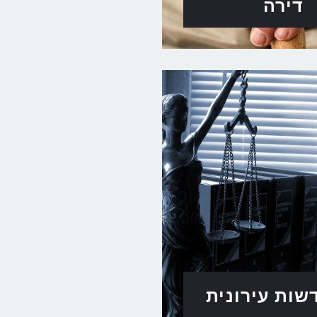
דירה
ות עירונית