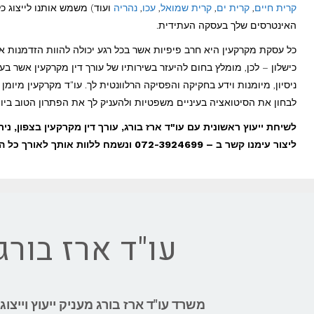
קרית חיים
,
קרית ים
,
קרית שמואל
,
עכו
,
נהריה
ועוד) משמש אותנו לייצוג כ
האינטרסים שלך בעסקה העתידית.
כל עסקת מקרקעין היא חרב פיפיות אשר בכל רגע יכולה להוות הזדמנות או
כישלון – לכן, מומלץ בחום להיעזר בשירותיו של עורך דין מקרקעין אשר בע
ניסיון, מיומנות וידע בחקיקה והפסיקה הרלוונטית לך. עו"ד מקרקעין מיומן י
לבחון את הסיטואציה בעיניים משפטיות ולהעניק לך את הפתרון הטוב ביות
לשיחת ייעוץ ראשונית עם עו"ד ארז בורג, עורך דין מקרקעין בצפון, נית
ליצור עימנו קשר ב – 072-3924699
ונשמח ללוות אותך לאורך כל ה
עו"ד ארז בורג
משרד עו"ד ארז בורג מעניק ייעוץ וייצ