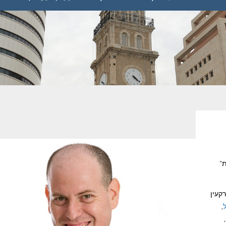
ת"
קעין
,
,